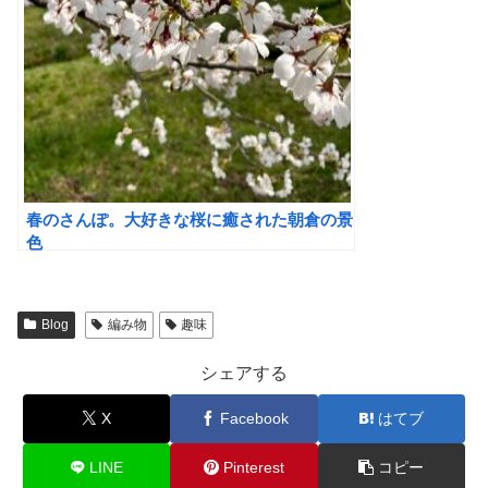
春のさんぽ。大好きな桜に癒された朝倉の景
色
Blog
編み物
趣味
シェアする
X
Facebook
はてブ
LINE
Pinterest
コピー