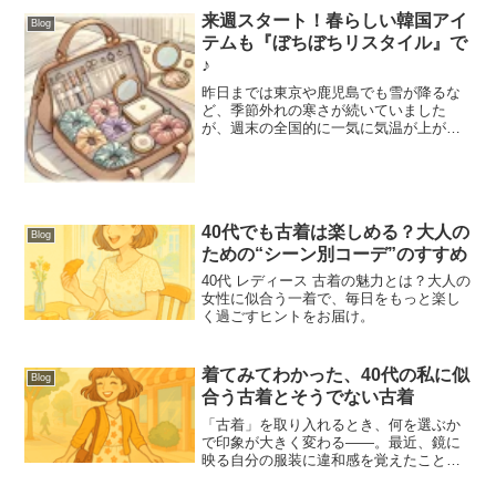
か「これだ」という一着に出会えな
来週スタート！春らしい韓国アイ
Blog
い…。そんな気持ち、...
テムも『ぼちぼちリスタイル』で
♪
昨日までは東京や鹿児島でも雪が降るな
ど、季節外れの寒さが続いていました
が、週末の全国的に一気に気温が上が
り、20度を超える暖かさになる予報で
す。 暖かな日差しが戻り、春らしい陽気
を楽しめる季節がようやくやってきそう
ですね。また、桜の開花も間...
40代でも古着は楽しめる？大人の
Blog
ための“シーン別コーデ”のすすめ
40代 レディース 古着の魅力とは？大人の
女性に似合う一着で、毎日をもっと楽し
く過ごすヒントをお届け。
着てみてわかった、40代の私に似
Blog
合う古着とそうでない古着
「古着」を取り入れるとき、何を選ぶか
で印象が大きく変わる――。最近、鏡に
映る自分の服装に違和感を覚えたことは
ありませんか？私も40代に入り、以前気
に入っていた服がなんだか似合わなくな