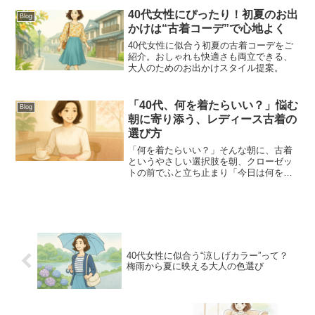
ってきたと感じることが増えました。20
40代女性にぴったり！初夏のお出
Blog
代や30代の頃は、流...
かけは“古着コーデ”で心地よく
40代女性に似合う初夏の古着コーデをご
紹介。おしゃれも快適さも両立できる、
大人のためのお出かけスタイル提案。
「40代、何を着たらいい？」悩む
Blog
朝に寄り添う、レディース古着の
選び方
「何を着たらいい？」そんな朝に、古着
というやさしい選択肢を朝、クローゼッ
トの前でふと立ち止まり「今日は何を着
よう…」と悩んでしまう。40代になって
から、そんな瞬間が少しずつ増えた気が
しませんか？レディースファッションの
選び方が難しくなるこの...
40代女性に似合う“涼しげカラー”って？
梅雨から夏に映える大人の色選び