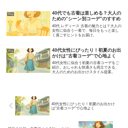
ード。だけどふと、こんな風に感じたこ
とはありませんか？「何を着ればいいか
わからない」「気づけば、毎日デニムと
40代でも古着は楽しめる？大人の
Blog
グレーのカーディガンばかり...
ための“シーン別コーデ”のすすめ
40代 レディース 古着の魅力とは？大人の
女性に似合う一着で、毎日をもっと楽し
く過ごすヒントをお届け。
40代女性にぴったり！初夏のお出
Blog
かけは“古着コーデ”で心地よく
40代女性に似合う初夏の古着コーデをご
紹介。おしゃれも快適さも両立できる、
大人のためのお出かけスタイル提案。
40代女性にぴったり！初夏のお出かけ
は“古着コーデ”で心地よく