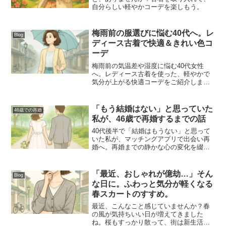
自分らしい軽やかコーデを楽しもう。
梅雨前の服選びに悩む40代へ。レ
Blog
ディース古着で快適＆きれい色コ
ーデ
梅雨前の気温差や湿度に悩む40代女性
へ。レディース古着を使った、軽やかで
気分が上がる快適コーデをご紹介しま
す。
「もう結婚はない」と思っていた
46歳での再婚
私が、46歳で再婚するまでの話
40代後半で「結婚はもうない」と思って
いた私が、マッチングアプリで出会い再
婚へ。再婚までの静かな心の変化を綴り
ます。
「最近、おしゃれが億劫…」そん
Blog
な日に。ふわっと気分が軽くなる
春スカートのすすめ。
最近、こんなこと感じていませんか？春
の風が気持ちいい日が増えてきました
ね。桜もすっかり散って、街は新生活モ