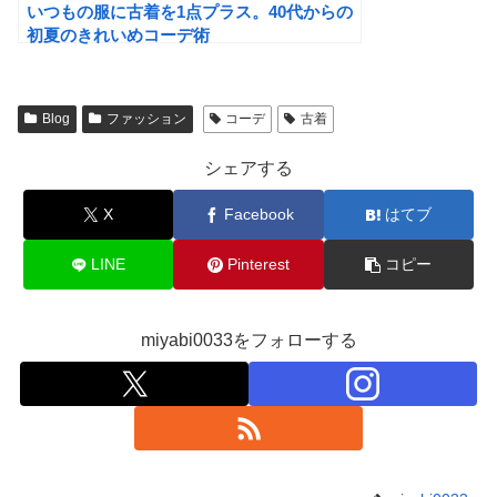
いつもの服に古着を1点プラス。40代からの
初夏のきれいめコーデ術
Blog
ファッション
コーデ
古着
シェアする
X
Facebook
はてブ
LINE
Pinterest
コピー
miyabi0033をフォローする