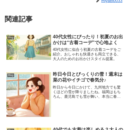
miyabi0033
関連記事
40代女性にぴったり！初夏のお出
Blog
かけは“古着コーデ”で心地よく
40代女性に似合う初夏の古着コーデをご
紹介。おしゃれも快適さも両立できる、
大人のためのお出かけスタイル提案。
昨日今日とびっくりの雪！週末は
Blog
菜の花やイチゴで春気分♪
昨日から今日にかけて、九州地方でも驚
くほどの雪が降りましたね。福岡はもち
ろん、鹿児島でも雪が舞い、本当に春な
の？と戸惑うほどの寒さでした。皆さん
は急な寒さ、大丈夫でしたか？私も冬物
を引っ張り出して、慌ててしまいまし
た。春を前にして雪を見るな...
40代でも古着は楽しめる？大人の