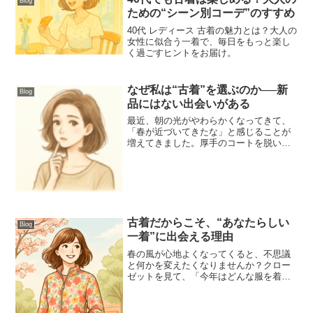
Blog
ための“シーン別コーデ”のすすめ
40代 レディース 古着の魅力とは？大人の
女性に似合う一着で、毎日をもっと楽し
く過ごすヒントをお届け。
なぜ私は“古着”を選ぶのか──新
Blog
品にはない出会いがある
最近、朝の光がやわらかくなってきて、
「春が近づいてきたな」と感じることが
増えてきました。厚手のコートを脱い
で、軽いアウターで出かけたある日、シ
ョーウィンドウに映った自分の姿を見て
ふと思ったんです。「最近、服にときめ
いてないかも…？」昔はもっ...
古着だからこそ、“あなたらしい
Blog
一着”に出会える理由
春の風が心地よくなってくると、不思議
と何かを変えたくなりませんか？クロー
ゼットを見て、「今年はどんな服を着よ
うかな」と考えるあなたに、おすすめ！
今の気分にぴったりで、誰ともかぶらな
い服。そんな一着を探すなら、“古着”とい