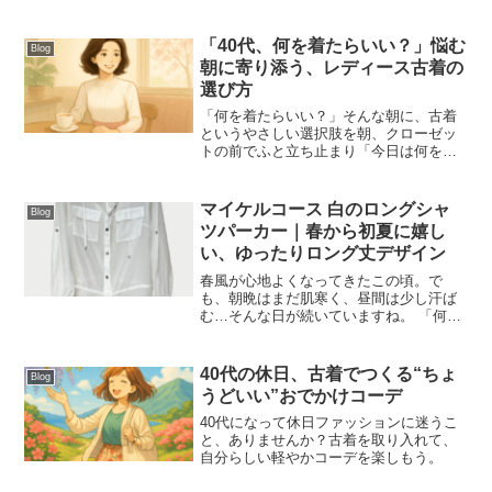
「40代、何を着たらいい？」悩む
Blog
朝に寄り添う、レディース古着の
選び方
「何を着たらいい？」そんな朝に、古着
というやさしい選択肢を朝、クローゼッ
トの前でふと立ち止まり「今日は何を着
よう…」と悩んでしまう。40代になって
から、そんな瞬間が少しずつ増えた気が
しませんか？レディースファッションの
マイケルコース 白のロングシャ
Blog
選び方が難しくなるこの...
ツパーカー｜春から初夏に嬉し
い、ゆったりロング丈デザイン
春風が心地よくなってきたこの頃。で
も、朝晩はまだ肌寒く、昼間は少し汗ば
む…そんな日が続いていますね。 「何を
羽織ればちょうどいいの？」と迷う季
節、実は多くの人が同じ悩みを抱えてい
るのではないでしょうか。今回は、ぼち
40代の休日、古着でつくる“ちょ
Blog
ぼちReStyleに登場し...
うどいい”おでかけコーデ
40代になって休日ファッションに迷うこ
と、ありませんか？古着を取り入れて、
自分らしい軽やかコーデを楽しもう。