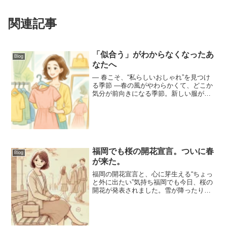
関連記事
「似合う」がわからなくなったあ
Blog
なたへ
― 春こそ、“私らしいおしゃれ”を見つけ
る季節 ―春の風がやわらかくて、どこか
気分が前向きになる季節。新しい服がほ
しくなったり、ちょっとだけ自分を変え
てみたくなったり。そんな気持ちが芽生
えるのは、この季節の魔法かもしれませ
ん。でもふと立ち止...
福岡でも桜の開花宣言。ついに春
Blog
が来た。
福岡の開花宣言と、心に芽生える“ちょっ
と外に出たい”気持ち福岡でも今日、桜の
開花が発表されました。雪が降ったり、
寒い日もあったから本当に開花予想日に
桜は咲くの？と思っていたけれど福岡の
桜は予想日通り25日に咲きました。季節
の変わり目って、ほ...