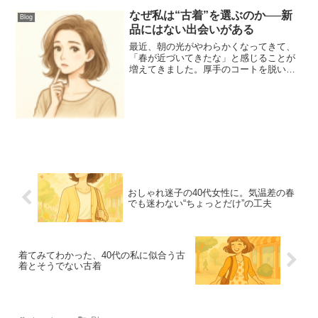
なぜ私は“古着”を選ぶのか──新
Blog
品にはない出会いがある
最近、朝の光がやわらかくなってきて、
「春が近づいてきたな」と感じることが
増えてきました。厚手のコートを脱い
で、軽いアウターで出かけたある日、シ
ョーウィンドウに映った自分の姿を見て
ふと思ったんです。「最近、服にときめ
いてないかも…？」昔はもっ...
おしゃれ迷子の40代女性に。気温差の春
でも迷わない“ちょっとだけ”の工夫
着てみてわかった、40代の私に似合う古
着とそうでない古着